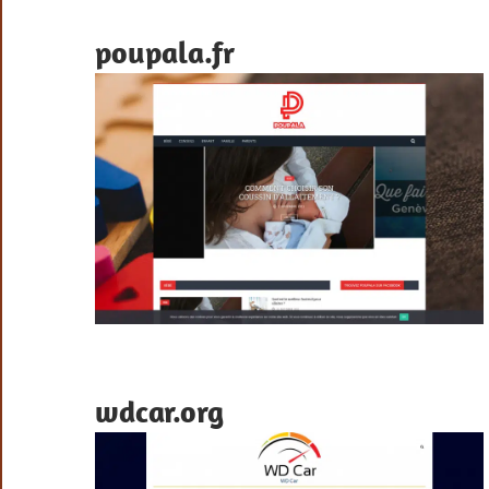
poupala.fr
wdcar.org