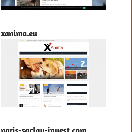
xanima.eu
paris-saclay-invest.com